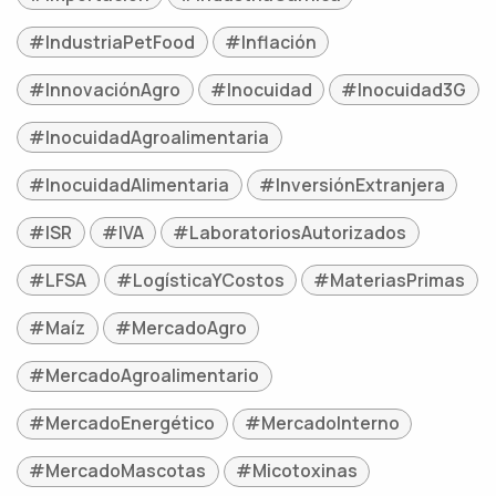
#IndustriaPetFood
#Inflación
#InnovaciónAgro
#Inocuidad
#Inocuidad3G
#InocuidadAgroalimentaria
#InocuidadAlimentaria
#InversiónExtranjera
#ISR
#IVA
#LaboratoriosAutorizados
#LFSA
#LogísticaYCostos
#MateriasPrimas
#Maíz
#MercadoAgro
#MercadoAgroalimentario
#MercadoEnergético
#MercadoInterno
#MercadoMascotas
#Micotoxinas