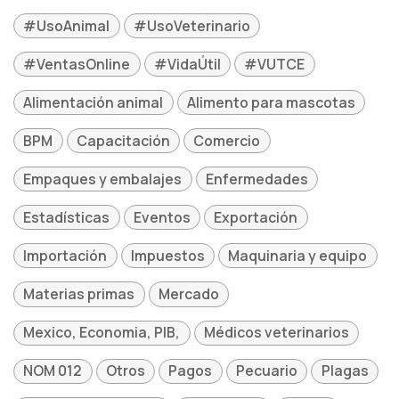
#UsoAnimal
#UsoVeterinario
#VentasOnline
#VidaÚtil
#VUTCE
Alimentación animal
Alimento para mascotas
BPM
Capacitación
Comercio
Empaques y embalajes
Enfermedades
Estadísticas
Eventos
Exportación
Importación
Impuestos
Maquinaria y equipo
Materias primas
Mercado
Mexico, Economia, PIB,
Médicos veterinarios
NOM 012
Otros
Pagos
Pecuario
Plagas