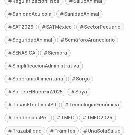
#RegularizaciónFiscal
#SaludAnimal
#SanidadAcuícola
#SanidadAnimal
#SAT2026
#SATMéxico
#SectorPecuario
#SeguridadAnimal
#SemáforoArancelario
#SENASICA
#Siembra
#SimplificacionAdministrativa
#SoberaníaAlimentaria
#Sorgo
#SorteoElBuenFin2025
#Soya
#TasasEfectivasISR
#TecnologíaGenómica
#TendenciasPet
#TMEC
#TMEC2026
#Trazabilidad
#Trámites
#UnaSolaSalud