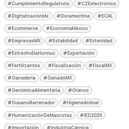
#CumplimientoRegulatorio
#CZEelectronico
#DigitalizaciónMx
#Doramectina
#ECAL
#Ecommerce
#EconomíaMéxico
#EmpresasMX
#Estabilidad
#Esteriidad
#EstrechoDeHormuz
#Exportación
#Fertilizantes
#Fiscalización
#FiscalMX
#Ganadería
#GanadoMX
#GenómicaAlimentaria
#Granos
#GusanoBarrenador
#HigieneAnimal
#HumanizaciónDeMascotas
#IED2025
#Importación
#IndustriaCárnica