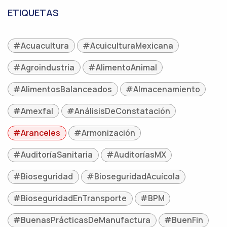
ETIQUETAS
#Acuacultura
#AcuiculturaMexicana
#Agroindustria
#AlimentoAnimal
#AlimentosBalanceados
#Almacenamiento
#Amexfal
#AnálisisDeConstatación
#Aranceles
#Armonización
#AuditoríaSanitaria
#AuditoríasMX
#Bioseguridad
#BioseguridadAcuícola
#BioseguridadEnTransporte
#BPM
#BuenasPrácticasDeManufactura
#BuenFin