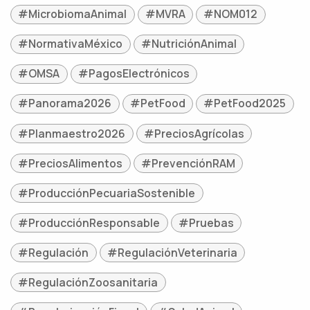
#MicrobiomaAnimal
#MVRA
#NOM012
#NormativaMéxico
#NutriciónAnimal
#OMSA
#PagosElectrónicos
#Panorama2026
#PetFood
#PetFood2025
#Planmaestro2026
#PreciosAgrícolas
#PreciosAlimentos
#PrevenciónRAM
#ProducciónPecuariaSostenible
#ProducciónResponsable
#Pruebas
#Regulación
#RegulaciónVeterinaria
#RegulaciónZoosanitaria