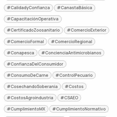
#CalidadyConfianza
#CanastaBásica
#CapacitaciónOperativa
#CertificadoZoosanitario
#ComercioExterior
#ComercioFormal
#ComercioRegional
#Conapesca
#ConcienciaAntimicrobianos
#ConfianzaDelConsumidor
#ConsumoDeCarne
#ControlPecuario
#CosechandoSoberania
#Costos
#CostosAgroindustria
#CSAEO
#CumplimientoMX
#CumplimientoNormativo