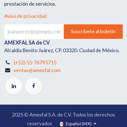
prestación de servicios.
Aviso de privacidad
Suscríbete al boletín
AMEXFAL SA de CV
Alcaldía Benito Juárez, CP. 03320. Ciudad de México.
(+52) 55-76791715
ventas@amexfal.com
2025 © Amexfal S.A. de C.V. Todos los derechos
reservados
Español (MX)