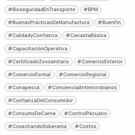
#BioseguridadEnTransporte
#BPM
#BuenasPrácticasDeManufactura
#BuenFin
#CalidadyConfianza
#CanastaBásica
#CapacitaciónOperativa
#CertificadoZoosanitario
#ComercioExterior
#ComercioFormal
#ComercioRegional
#Conapesca
#ConcienciaAntimicrobianos
#ConfianzaDelConsumidor
#ConsumoDeCarne
#ControlPecuario
#CosechandoSoberania
#Costos