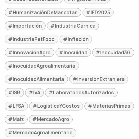
#HumanizaciónDeMascotas
#IED2025
#Importación
#IndustriaCárnica
#IndustriaPetFood
#Inflación
#InnovaciónAgro
#Inocuidad
#Inocuidad3G
#InocuidadAgroalimentaria
#InocuidadAlimentaria
#InversiónExtranjera
#ISR
#IVA
#LaboratoriosAutorizados
#LFSA
#LogísticaYCostos
#MateriasPrimas
#Maíz
#MercadoAgro
#MercadoAgroalimentario