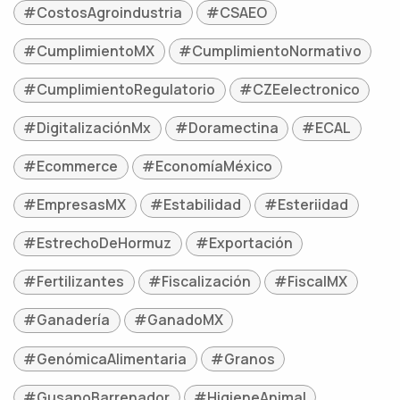
#CostosAgroindustria
#CSAEO
#CumplimientoMX
#CumplimientoNormativo
#CumplimientoRegulatorio
#CZEelectronico
#DigitalizaciónMx
#Doramectina
#ECAL
#Ecommerce
#EconomíaMéxico
#EmpresasMX
#Estabilidad
#Esteriidad
#EstrechoDeHormuz
#Exportación
#Fertilizantes
#Fiscalización
#FiscalMX
#Ganadería
#GanadoMX
#GenómicaAlimentaria
#Granos
#GusanoBarrenador
#HigieneAnimal