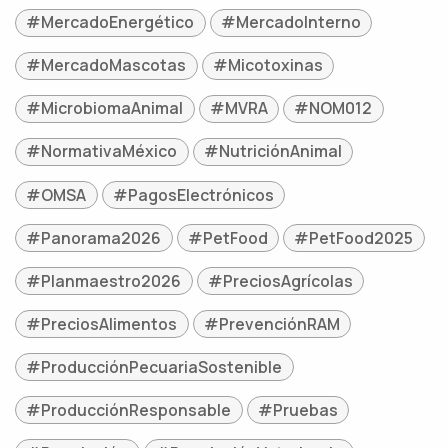
#MercadoEnergético
#MercadoInterno
#MercadoMascotas
#Micotoxinas
#MicrobiomaAnimal
#MVRA
#NOM012
#NormativaMéxico
#NutriciónAnimal
#OMSA
#PagosElectrónicos
#Panorama2026
#PetFood
#PetFood2025
#Planmaestro2026
#PreciosAgrícolas
#PreciosAlimentos
#PrevenciónRAM
#ProducciónPecuariaSostenible
#ProducciónResponsable
#Pruebas