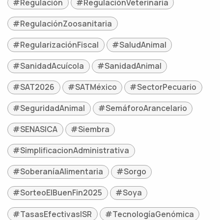
#Regulación
#RegulaciónVeterinaria
#RegulaciónZoosanitaria
#RegularizaciónFiscal
#SaludAnimal
#SanidadAcuícola
#SanidadAnimal
#SAT2026
#SATMéxico
#SectorPecuario
#SeguridadAnimal
#SemáforoArancelario
#SENASICA
#Siembra
#SimplificacionAdministrativa
#SoberaníaAlimentaria
#Sorgo
#SorteoElBuenFin2025
#Soya
#TasasEfectivasISR
#TecnologíaGenómica