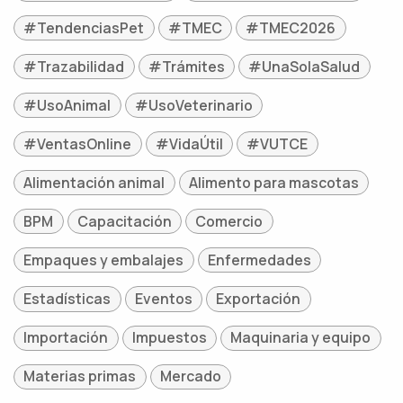
#TendenciasPet
#TMEC
#TMEC2026
#Trazabilidad
#Trámites
#UnaSolaSalud
#UsoAnimal
#UsoVeterinario
#VentasOnline
#VidaÚtil
#VUTCE
Alimentación animal
Alimento para mascotas
BPM
Capacitación
Comercio
Empaques y embalajes
Enfermedades
Estadísticas
Eventos
Exportación
Importación
Impuestos
Maquinaria y equipo
Materias primas
Mercado