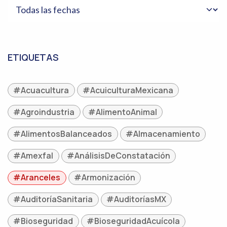
ETIQUETAS
#Acuacultura
#AcuiculturaMexicana
#Agroindustria
#AlimentoAnimal
#AlimentosBalanceados
#Almacenamiento
#Amexfal
#AnálisisDeConstatación
#Aranceles
#Armonización
#AuditoríaSanitaria
#AuditoríasMX
#Bioseguridad
#BioseguridadAcuícola