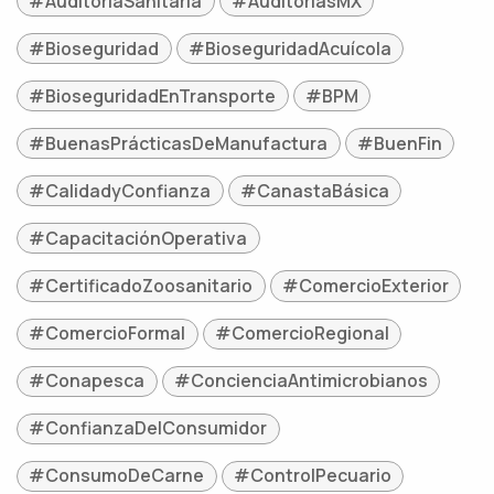
#AuditoríaSanitaria
#AuditoríasMX
#Bioseguridad
#BioseguridadAcuícola
#BioseguridadEnTransporte
#BPM
#BuenasPrácticasDeManufactura
#BuenFin
#CalidadyConfianza
#CanastaBásica
#CapacitaciónOperativa
#CertificadoZoosanitario
#ComercioExterior
#ComercioFormal
#ComercioRegional
#Conapesca
#ConcienciaAntimicrobianos
#ConfianzaDelConsumidor
#ConsumoDeCarne
#ControlPecuario