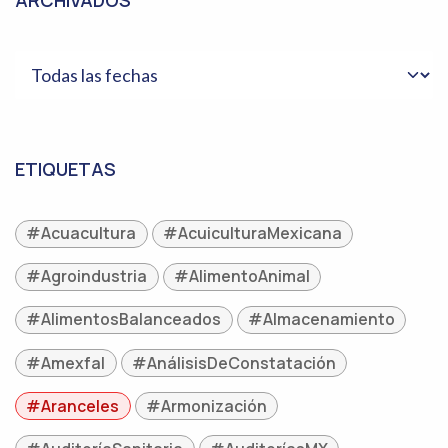
ETIQUETAS
#Acuacultura
#AcuiculturaMexicana
#Agroindustria
#AlimentoAnimal
#AlimentosBalanceados
#Almacenamiento
#Amexfal
#AnálisisDeConstatación
#Aranceles
#Armonización