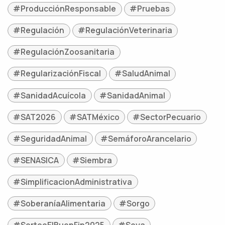
#ProducciónResponsable
#Pruebas
#Regulación
#RegulaciónVeterinaria
#RegulaciónZoosanitaria
#RegularizaciónFiscal
#SaludAnimal
#SanidadAcuícola
#SanidadAnimal
#SAT2026
#SATMéxico
#SectorPecuario
#SeguridadAnimal
#SemáforoArancelario
#SENASICA
#Siembra
#SimplificacionAdministrativa
#SoberaníaAlimentaria
#Sorgo
#SorteoElBuenFin2025
#Soya