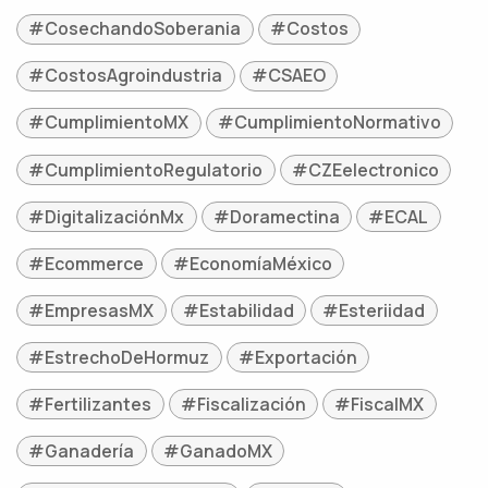
#CosechandoSoberania
#Costos
#CostosAgroindustria
#CSAEO
#CumplimientoMX
#CumplimientoNormativo
#CumplimientoRegulatorio
#CZEelectronico
#DigitalizaciónMx
#Doramectina
#ECAL
#Ecommerce
#EconomíaMéxico
#EmpresasMX
#Estabilidad
#Esteriidad
#EstrechoDeHormuz
#Exportación
#Fertilizantes
#Fiscalización
#FiscalMX
#Ganadería
#GanadoMX