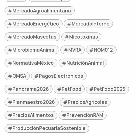
#MercadoAgroalimentario
#MercadoEnergético
#MercadoInterno
#MercadoMascotas
#Micotoxinas
#MicrobiomaAnimal
#MVRA
#NOM012
#NormativaMéxico
#NutriciónAnimal
#OMSA
#PagosElectrónicos
#Panorama2026
#PetFood
#PetFood2025
#Planmaestro2026
#PreciosAgrícolas
#PreciosAlimentos
#PrevenciónRAM
#ProducciónPecuariaSostenible