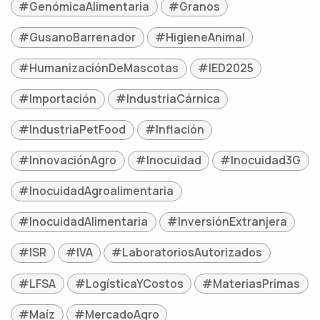
#GenómicaAlimentaria
#Granos
#GusanoBarrenador
#HigieneAnimal
#HumanizaciónDeMascotas
#IED2025
#Importación
#IndustriaCárnica
#IndustriaPetFood
#Inflación
#InnovaciónAgro
#Inocuidad
#Inocuidad3G
#InocuidadAgroalimentaria
#InocuidadAlimentaria
#InversiónExtranjera
#ISR
#IVA
#LaboratoriosAutorizados
#LFSA
#LogísticaYCostos
#MateriasPrimas
#Maíz
#MercadoAgro