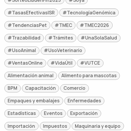
#TasasEfectivasISR
#TecnologíaGenómica
#TendenciasPet
#TMEC
#TMEC2026
#Trazabilidad
#Trámites
#UnaSolaSalud
#UsoAnimal
#UsoVeterinario
#VentasOnline
#VidaÚtil
#VUTCE
Alimentación animal
Alimento para mascotas
BPM
Capacitación
Comercio
Empaques y embalajes
Enfermedades
Estadísticas
Eventos
Exportación
Importación
Impuestos
Maquinaria y equipo