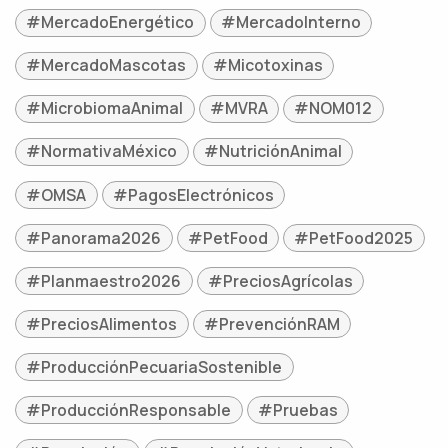
#MercadoEnergético
#MercadoInterno
#MercadoMascotas
#Micotoxinas
#MicrobiomaAnimal
#MVRA
#NOM012
#NormativaMéxico
#NutriciónAnimal
#OMSA
#PagosElectrónicos
#Panorama2026
#PetFood
#PetFood2025
#Planmaestro2026
#PreciosAgrícolas
#PreciosAlimentos
#PrevenciónRAM
#ProducciónPecuariaSostenible
#ProducciónResponsable
#Pruebas