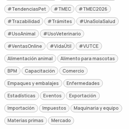
#TendenciasPet
#TMEC
#TMEC2026
#Trazabilidad
#Trámites
#UnaSolaSalud
#UsoAnimal
#UsoVeterinario
#VentasOnline
#VidaÚtil
#VUTCE
Alimentación animal
Alimento para mascotas
BPM
Capacitación
Comercio
Empaques y embalajes
Enfermedades
Estadísticas
Eventos
Exportación
Importación
Impuestos
Maquinaria y equipo
Materias primas
Mercado