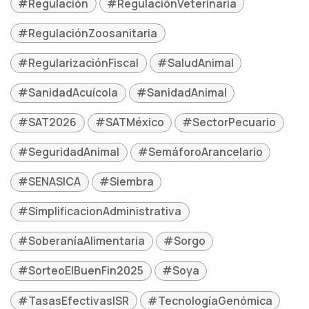
#Regulación
#RegulaciónVeterinaria
#RegulaciónZoosanitaria
#RegularizaciónFiscal
#SaludAnimal
#SanidadAcuícola
#SanidadAnimal
#SAT2026
#SATMéxico
#SectorPecuario
#SeguridadAnimal
#SemáforoArancelario
#SENASICA
#Siembra
#SimplificacionAdministrativa
#SoberaníaAlimentaria
#Sorgo
#SorteoElBuenFin2025
#Soya
#TasasEfectivasISR
#TecnologíaGenómica