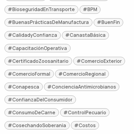
#BioseguridadEnTransporte
#BPM
#BuenasPrácticasDeManufactura
#BuenFin
#CalidadyConfianza
#CanastaBásica
#CapacitaciónOperativa
#CertificadoZoosanitario
#ComercioExterior
#ComercioFormal
#ComercioRegional
#Conapesca
#ConcienciaAntimicrobianos
#ConfianzaDelConsumidor
#ConsumoDeCarne
#ControlPecuario
#CosechandoSoberania
#Costos