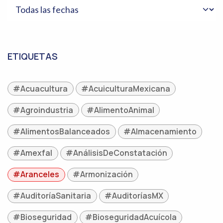
ETIQUETAS
#Acuacultura
#AcuiculturaMexicana
#Agroindustria
#AlimentoAnimal
#AlimentosBalanceados
#Almacenamiento
#Amexfal
#AnálisisDeConstatación
#Aranceles
#Armonización
#AuditoríaSanitaria
#AuditoríasMX
#Bioseguridad
#BioseguridadAcuícola