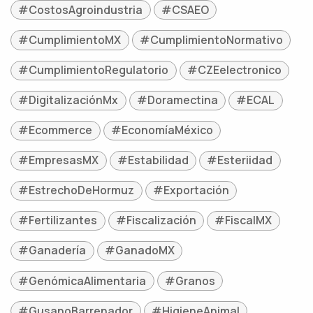
#CostosAgroindustria
#CSAEO
#CumplimientoMX
#CumplimientoNormativo
#CumplimientoRegulatorio
#CZEelectronico
#DigitalizaciónMx
#Doramectina
#ECAL
#Ecommerce
#EconomíaMéxico
#EmpresasMX
#Estabilidad
#Esteriidad
#EstrechoDeHormuz
#Exportación
#Fertilizantes
#Fiscalización
#FiscalMX
#Ganadería
#GanadoMX
#GenómicaAlimentaria
#Granos
#GusanoBarrenador
#HigieneAnimal