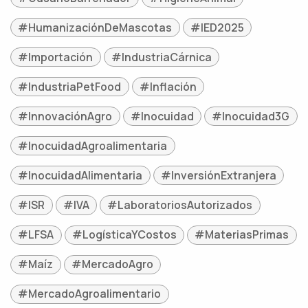
#HumanizaciónDeMascotas
#IED2025
#Importación
#IndustriaCárnica
#IndustriaPetFood
#Inflación
#InnovaciónAgro
#Inocuidad
#Inocuidad3G
#InocuidadAgroalimentaria
#InocuidadAlimentaria
#InversiónExtranjera
#ISR
#IVA
#LaboratoriosAutorizados
#LFSA
#LogísticaYCostos
#MateriasPrimas
#Maíz
#MercadoAgro
#MercadoAgroalimentario