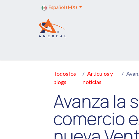
Ir al contenido
Español (MX)
Inicio
Servicios
Trámites
Capa
Todos los
Artículos y
Avanza 
blogs
noticias
Avanza la s
comercio ex
nueva Vent