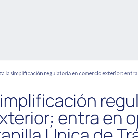
citación
Estudios
Artículos
Eventos
la simplificación regulatoria en comercio exterior: entra en operación la nueva Ve
implificación regu
terior: entra en o
anilla Única de Tr