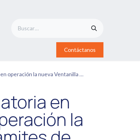
Contáctanos
ntanilla Única de Trámites de Comercio Exterior
latoria en
peración la
ámites de