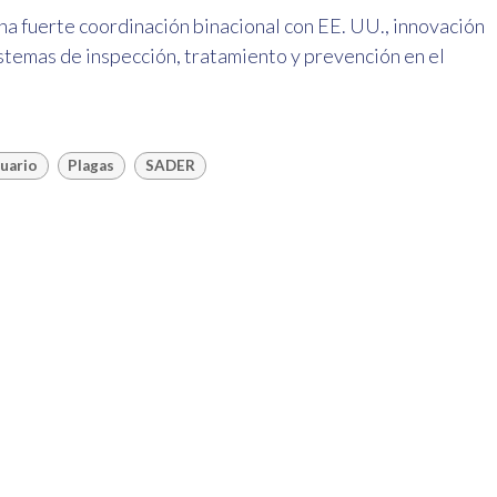
una fuerte coordinación binacional con EE. UU., innovación
sistemas de inspección, tratamiento y prevención en el
uario
Plagas
SADER
Leer siguiente
H5N1: nueva exigenci