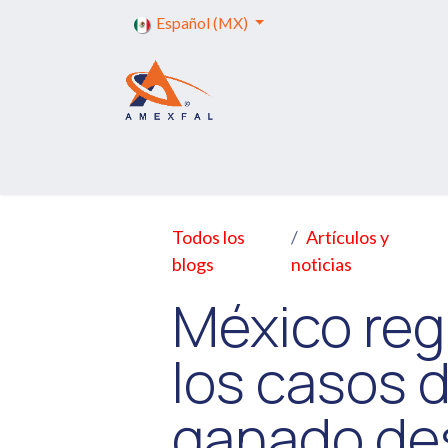
Ir al contenido
Español (MX)
Inicio
Servicios
Trámites
Capa
Todos los
Artículos y
blogs
noticias
México reg
los casos 
ganado de