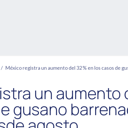
citación
Estudios
Artículos
Eventos
México registra un aumento del 32 % en los casos de gusano
istra un aumento 
de gusano barrena
sde agosto