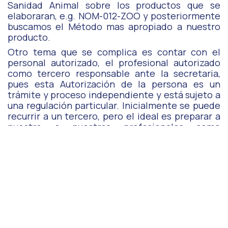
Sanidad Animal sobre los productos que se
elaboraran, e.g. NOM-012-ZOO y posteriormente
buscamos el Método mas apropiado a nuestro
producto.
Otro tema que se complica es contar con el
personal autorizado, el profesional autorizado
como tercero responsable ante la secretaria,
pues esta Autorización de la persona es un
trámite y proceso independiente y está sujeto a
una regulación particular. Inicialmente se puede
recurrir a un tercero, pero el ideal es preparar a
nuestro o nuestros profesionales como
responsables de emitir los informes de calidad
de los productos de la empresa.
Como mencionamos este procedimiento requiere de un
plan de trabajo e inversión, en instalaciones,
procedimientos y personal. En AMEXFAL estamos listos
para colaborar con la empresa para llevar a buen término
el conseguir esta autorización del Laboratorio Interno.