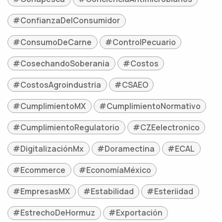
#ConfianzaDelConsumidor
#ConsumoDeCarne
#ControlPecuario
#CosechandoSoberania
#Costos
#CostosAgroindustria
#CSAEO
#CumplimientoMX
#CumplimientoNormativo
#CumplimientoRegulatorio
#CZEelectronico
#DigitalizaciónMx
#Doramectina
#ECAL
#Ecommerce
#EconomíaMéxico
#EmpresasMX
#Estabilidad
#Esteriidad
#EstrechoDeHormuz
#Exportación