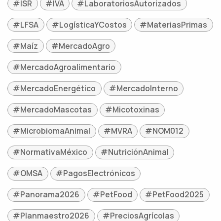
#ISR
#IVA
#LaboratoriosAutorizados
#LFSA
#LogísticaYCostos
#MateriasPrimas
#Maíz
#MercadoAgro
#MercadoAgroalimentario
#MercadoEnergético
#MercadoInterno
#MercadoMascotas
#Micotoxinas
#MicrobiomaAnimal
#MVRA
#NOM012
#NormativaMéxico
#NutriciónAnimal
#OMSA
#PagosElectrónicos
#Panorama2026
#PetFood
#PetFood2025
#Planmaestro2026
#PreciosAgrícolas