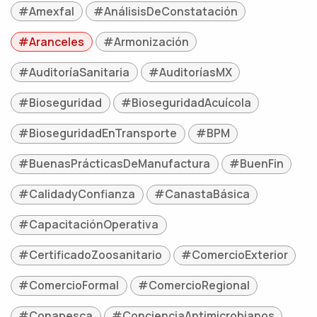
#Amexfal
#AnálisisDeConstatación
#Aranceles
#Armonización
#AuditoríaSanitaria
#AuditoríasMX
#Bioseguridad
#BioseguridadAcuícola
#BioseguridadEnTransporte
#BPM
#BuenasPrácticasDeManufactura
#BuenFin
#CalidadyConfianza
#CanastaBásica
#CapacitaciónOperativa
#CertificadoZoosanitario
#ComercioExterior
#ComercioFormal
#ComercioRegional
#Conapesca
#ConcienciaAntimicrobianos