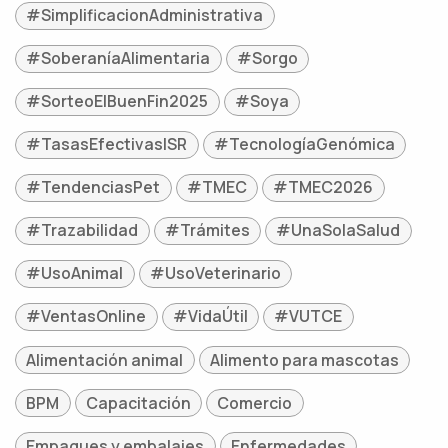
#SimplificacionAdministrativa
#SoberaníaAlimentaria
#Sorgo
#SorteoElBuenFin2025
#Soya
#TasasEfectivasISR
#TecnologíaGenómica
#TendenciasPet
#TMEC
#TMEC2026
#Trazabilidad
#Trámites
#UnaSolaSalud
#UsoAnimal
#UsoVeterinario
#VentasOnline
#VidaÚtil
#VUTCE
Alimentación animal
Alimento para mascotas
BPM
Capacitación
Comercio
Empaques y embalajes
Enfermedades