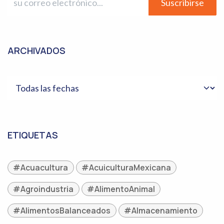
Suscribirse
ARCHIVADOS
ETIQUETAS
#Acuacultura
#AcuiculturaMexicana
#Agroindustria
#AlimentoAnimal
#AlimentosBalanceados
#Almacenamiento