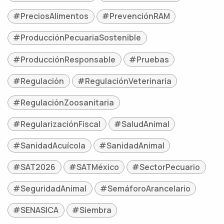
#PreciosAlimentos
#PrevenciónRAM
#ProducciónPecuariaSostenible
#ProducciónResponsable
#Pruebas
#Regulación
#RegulaciónVeterinaria
#RegulaciónZoosanitaria
#RegularizaciónFiscal
#SaludAnimal
#SanidadAcuícola
#SanidadAnimal
#SAT2026
#SATMéxico
#SectorPecuario
#SeguridadAnimal
#SemáforoArancelario
#SENASICA
#Siembra