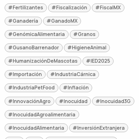
#Fertilizantes
#Fiscalización
#FiscalMX
#Ganadería
#GanadoMX
#GenómicaAlimentaria
#Granos
#GusanoBarrenador
#HigieneAnimal
#HumanizaciónDeMascotas
#IED2025
#Importación
#IndustriaCárnica
#IndustriaPetFood
#Inflación
#InnovaciónAgro
#Inocuidad
#Inocuidad3G
#InocuidadAgroalimentaria
#InocuidadAlimentaria
#InversiónExtranjera