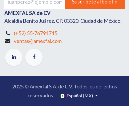
Suscríbete al boletín
AMEXFAL SA de CV
Alcaldía Benito Juárez, CP. 03320. Ciudad de México.
(+52) 55-76791715
ventas@amexfal.com
2025 © Amexfal S.A. de C.V. Todos los derechos
reservados
Español (MX)