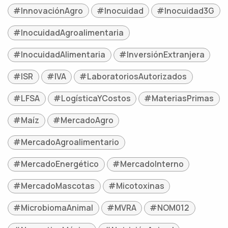
#InnovaciónAgro
#Inocuidad
#Inocuidad3G
#InocuidadAgroalimentaria
#InocuidadAlimentaria
#InversiónExtranjera
#ISR
#IVA
#LaboratoriosAutorizados
#LFSA
#LogísticaYCostos
#MateriasPrimas
#Maíz
#MercadoAgro
#MercadoAgroalimentario
#MercadoEnergético
#MercadoInterno
#MercadoMascotas
#Micotoxinas
#MicrobiomaAnimal
#MVRA
#NOM012