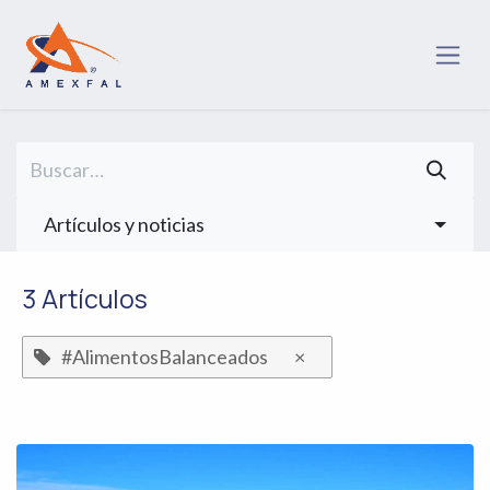
Ir al contenido
Artículos y noticias
3 Artículos
#AlimentosBalanceados
×