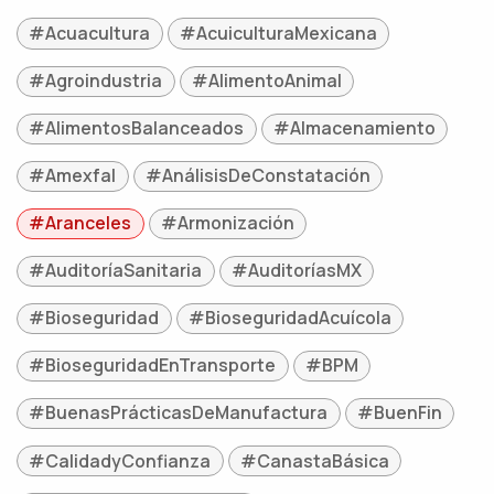
#Acuacultura
#AcuiculturaMexicana
#Agroindustria
#AlimentoAnimal
#AlimentosBalanceados
#Almacenamiento
#Amexfal
#AnálisisDeConstatación
#Aranceles
#Armonización
#AuditoríaSanitaria
#AuditoríasMX
#Bioseguridad
#BioseguridadAcuícola
#BioseguridadEnTransporte
#BPM
#BuenasPrácticasDeManufactura
#BuenFin
#CalidadyConfianza
#CanastaBásica