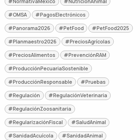
#NormativaMéxico
#NutriciónAnimal
#OMSA
#PagosElectrónicos
#Panorama2026
#PetFood
#PetFood2025
#Planmaestro2026
#PreciosAgrícolas
#PreciosAlimentos
#PrevenciónRAM
#ProducciónPecuariaSostenible
#ProducciónResponsable
#Pruebas
#Regulación
#RegulaciónVeterinaria
#RegulaciónZoosanitaria
#RegularizaciónFiscal
#SaludAnimal
#SanidadAcuícola
#SanidadAnimal