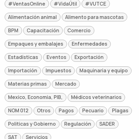
#VentasOnline
#VidaÚtil
#VUTCE
Alimentación animal
Alimento para mascotas
BPM
Capacitación
Comercio
Empaques y embalajes
Enfermedades
Estadísticas
Eventos
Exportación
Importación
Impuestos
Maquinaria y equipo
Materias primas
Mercado
Mexico, Economia, PIB,
Médicos veterinarios
NOM 012
Otros
Pagos
Pecuario
Plagas
Politicas y Gobierno
Regulación
SADER
SAT
Servicios