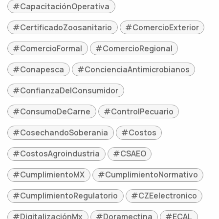
#CapacitaciónOperativa
#CertificadoZoosanitario
#ComercioExterior
#ComercioFormal
#ComercioRegional
#Conapesca
#ConcienciaAntimicrobianos
#ConfianzaDelConsumidor
#ConsumoDeCarne
#ControlPecuario
#CosechandoSoberania
#Costos
#CostosAgroindustria
#CSAEO
#CumplimientoMX
#CumplimientoNormativo
#CumplimientoRegulatorio
#CZEelectronico
#DigitalizaciónMx
#Doramectina
#ECAL