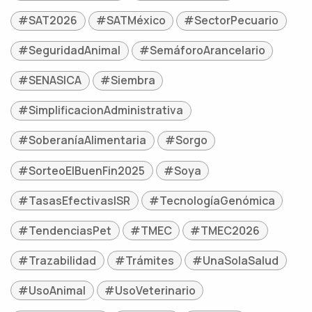
#SAT2026
#SATMéxico
#SectorPecuario
#SeguridadAnimal
#SemáforoArancelario
#SENASICA
#Siembra
#SimplificacionAdministrativa
#SoberaníaAlimentaria
#Sorgo
#SorteoElBuenFin2025
#Soya
#TasasEfectivasISR
#TecnologíaGenómica
#TendenciasPet
#TMEC
#TMEC2026
#Trazabilidad
#Trámites
#UnaSolaSalud
#UsoAnimal
#UsoVeterinario