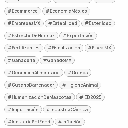
#Ecommerce
#EconomíaMéxico
#EmpresasMX
#Estabilidad
#Esteriidad
#EstrechoDeHormuz
#Exportación
#Fertilizantes
#Fiscalización
#FiscalMX
#Ganadería
#GanadoMX
#GenómicaAlimentaria
#Granos
#GusanoBarrenador
#HigieneAnimal
#HumanizaciónDeMascotas
#IED2025
#Importación
#IndustriaCárnica
#IndustriaPetFood
#Inflación