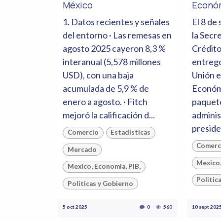
México
Económ
1. Datos recientes y señales
El 8 de
del entorno · Las remesas en
la Secr
agosto 2025 cayeron 8,3 %
Crédito
interanual (5,578 millones
entregó
USD), con una baja
Unión e
acumulada de 5,9 % de
Económ
enero a agosto. · Fitch
paquete
mejoró la calificación d...
adminis
presiden
Comercio
Estadísticas
Comerc
Mercado
Mexico,
Mexico, Economia, PIB,
Politic
Politicas y Gobierno
5 oct 2025
0
560
10 sept 202