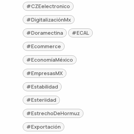
#CZEelectronico
#DigitalizaciónMx
#Doramectina
#ECAL
#Ecommerce
#EconomíaMéxico
#EmpresasMX
#Estabilidad
#Esteriidad
#EstrechoDeHormuz
#Exportación