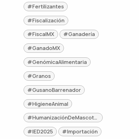
#Fertilizantes
#Fiscalización
#FiscalMX
#Ganadería
#GanadoMX
#GenómicaAlimentaria
#Granos
#GusanoBarrenador
#HigieneAnimal
#HumanizaciónDeMascotas
#IED2025
#Importación