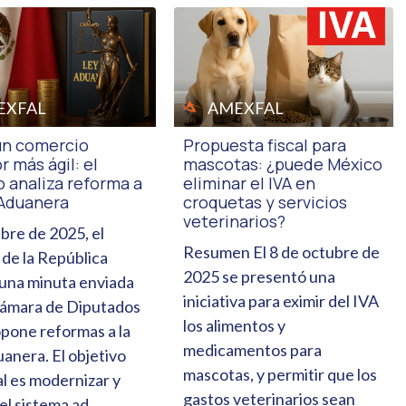
EXFAL
AMEXFAL
un comercio
Propuesta fiscal para
r más ágil: el
mascotas: ¿puede México
 analiza reforma a
eliminar el IVA en
 Aduanera
croquetas y servicios
veterinarios?
bre de 2025, el
Resumen El 8 de octubre de
de la República
2025 se presentó una
 una minuta enviada
iniciativa para eximir del IVA
Cámara de Diputados
los alimentos y
pone reformas a la
medicamentos para
anera. El objetivo
mascotas, y permitir que los
al es modernizar y
gastos veterinarios sean
 el sistema ad...