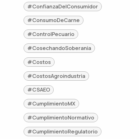
#ConfianzaDelConsumidor
#ConsumoDeCarne
#ControlPecuario
#CosechandoSoberania
#Costos
#CostosAgroindustria
#CSAEO
#CumplimientoMX
#CumplimientoNormativo
#CumplimientoRegulatorio