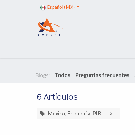
Ir al contenido
Español (MX)
Inicio
Servicios
Trámites
Capa
Blogs:
Todos
Preguntas frecuentes
6 Artículos
Mexico, Economia, PIB,
×