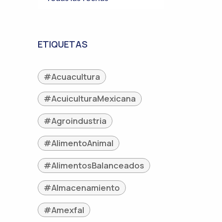
ETIQUETAS
#Acuacultura
#AcuiculturaMexicana
#Agroindustria
#AlimentoAnimal
#AlimentosBalanceados
#Almacenamiento
#Amexfal