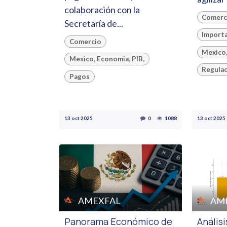
colaboración con la
Comerc
Secretaría de...
Import
Comercio
Mexico,
Mexico, Economia, PIB,
Regula
Pagos
13 oct 2025
0
1088
13 oct 2025
AMEXFAL
AM
Panorama Económico de
Anális