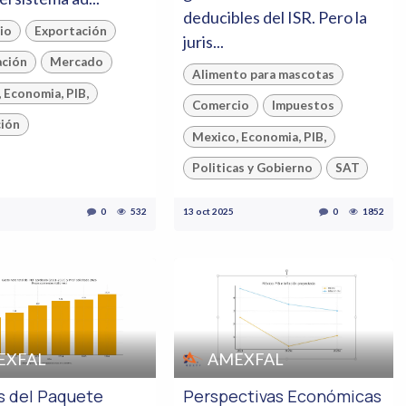
deducibles del ISR. Pero la
io
Exportación
juris...
ación
Mercado
Alimento para mascotas
 Economia, PIB,
Comercio
Impuestos
ción
Mexico, Economia, PIB,
Politicas y Gobierno
SAT
0
532
13 oct 2025
0
1852
EXFAL
AMEXFAL
is del Paquete
Perspectivas Económicas