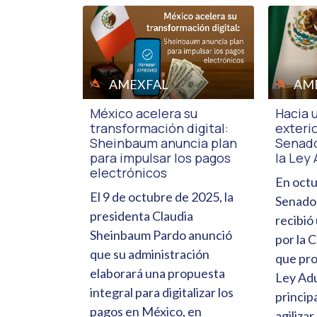
AMEXFAL
AM
México acelera su
Hacia 
transformación digital:
exterio
Sheinbaum anuncia plan
Senado
para impulsar los pagos
la Ley
electrónicos
En octu
El 9 de octubre de 2025, la
Senado 
presidenta Claudia
recibió
Sheinbaum Pardo anunció
por la 
que su administración
que pro
elaborará una propuesta
Ley Adu
integral para digitalizar los
princip
pagos en México, en
agilizar