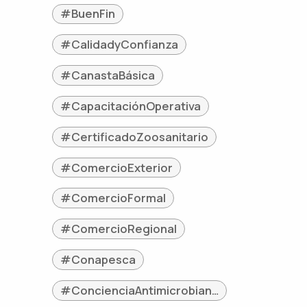
#BuenFin
#CalidadyConfianza
#CanastaBásica
#CapacitaciónOperativa
#CertificadoZoosanitario
#ComercioExterior
#ComercioFormal
#ComercioRegional
#Conapesca
#ConcienciaAntimicrobianos