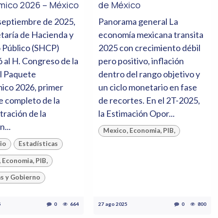
ico 2026 – México
de México
 septiembre de 2025,
Panorama general La
etaría de Hacienda y
economía mexicana transita
 Público (SHCP)
2025 con crecimiento débil
 al H. Congreso de la
pero positivo, inflación
l Paquete
dentro del rango objetivo y
ico 2026, primer
un ciclo monetario en fase
 completo de la
de recortes. En el 2T-2025,
tración de la
la Estimación Opor...
...
Mexico, Economia, PIB,
io
Estadísticas
 Economia, PIB,
as y Gobierno
5
0
664
27 ago 2025
0
800