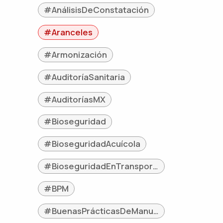
#AnálisisDeConstatación
#Aranceles
#Armonización
#AuditoríaSanitaria
#AuditoríasMX
#Bioseguridad
#BioseguridadAcuícola
#BioseguridadEnTransporte
#BPM
#BuenasPrácticasDeManufactura