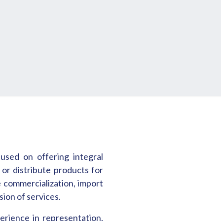
aining
Studies
Blog
Eventosf
ed on offering integral
or distribute products for
e commercialization, import
sion of services.
rience in representation,