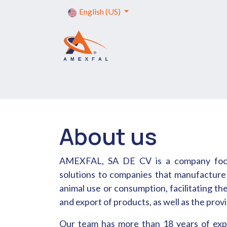
Skip to Content
English (US)
Home
Services
Formalities
Tr
About us
AMEXFAL, SA DE CV is a company focus
solutions to companies that manufacture 
animal use or consumption, facilitating th
and export of products, as well as the provi
Our team has more than 18 years of expe