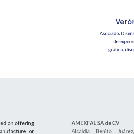
Verón
Asociado. Diseña
de experie
gráfico, dis
ed on offering
AMEXFAL SA de CV
manufacture or
Alcaldía Benito Juárez