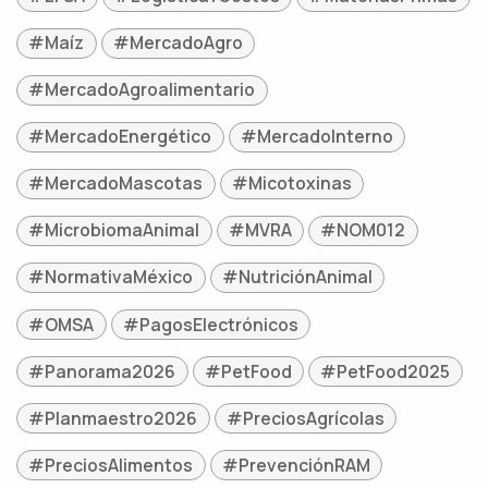
#Maíz
#MercadoAgro
#MercadoAgroalimentario
#MercadoEnergético
#MercadoInterno
#MercadoMascotas
#Micotoxinas
#MicrobiomaAnimal
#MVRA
#NOM012
#NormativaMéxico
#NutriciónAnimal
#OMSA
#PagosElectrónicos
#Panorama2026
#PetFood
#PetFood2025
#Planmaestro2026
#PreciosAgrícolas
#PreciosAlimentos
#PrevenciónRAM