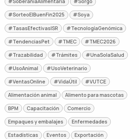
#SoberaníaAlimentaria
#Sorgo
#SorteoElBuenFin2025
#Soya
#TasasEfectivasISR
#TecnologíaGenómica
#TendenciasPet
#TMEC
#TMEC2026
#Trazabilidad
#Trámites
#UnaSolaSalud
#UsoAnimal
#UsoVeterinario
#VentasOnline
#VidaÚtil
#VUTCE
Alimentación animal
Alimento para mascotas
BPM
Capacitación
Comercio
Empaques y embalajes
Enfermedades
Estadísticas
Eventos
Exportación