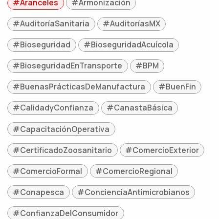
#Aranceles
#Armonización
#AuditoríaSanitaria
#AuditoríasMX
#Bioseguridad
#BioseguridadAcuícola
#BioseguridadEnTransporte
#BPM
#BuenasPrácticasDeManufactura
#BuenFin
#CalidadyConfianza
#CanastaBásica
#CapacitaciónOperativa
#CertificadoZoosanitario
#ComercioExterior
#ComercioFormal
#ComercioRegional
#Conapesca
#ConcienciaAntimicrobianos
#ConfianzaDelConsumidor