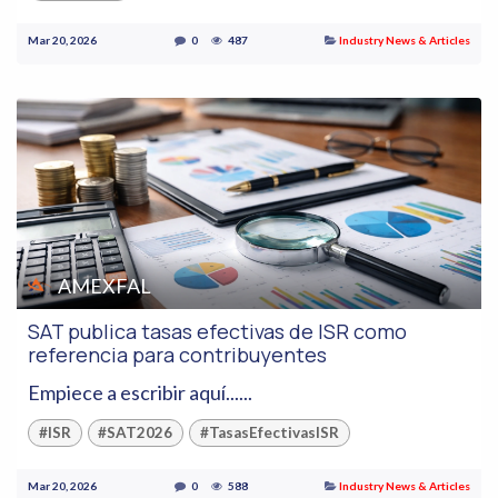
Mar 20, 2026
0
487
Industry News & Articles
AMEXFAL
SAT publica tasas efectivas de ISR como
referencia para contribuyentes
Empiece a escribir aquí......
#ISR
#SAT2026
#TasasEfectivasISR
Mar 20, 2026
0
588
Industry News & Articles