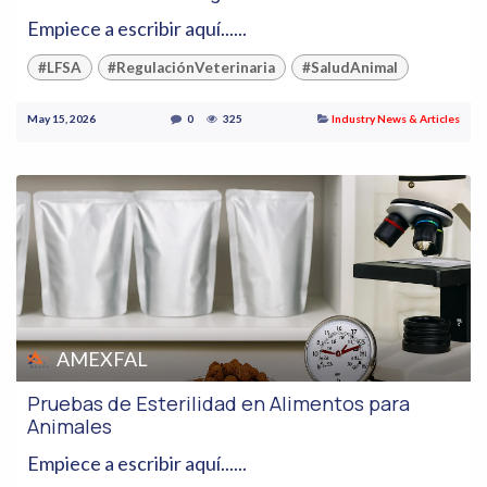
Empiece a escribir aquí......
#LFSA
#RegulaciónVeterinaria
#SaludAnimal
May 15, 2026
0
325
Industry News & Articles
AMEXFAL
Pruebas de Esterilidad en Alimentos para
Animales
Empiece a escribir aquí......