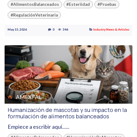
#AlimentosBalanceados
#Esteriidad
#Pruebas
#RegulaciónVeterinaria
May 15, 2026
0
346
Industry News & Articles
AMEXFAL
Humanización de mascotas y su impacto en la
formulación de alimentos balanceados
Empiece a escribir aquí......