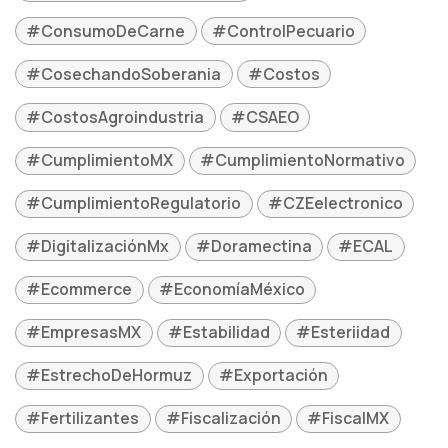
#ConsumoDeCarne
#ControlPecuario
#CosechandoSoberania
#Costos
#CostosAgroindustria
#CSAEO
#CumplimientoMX
#CumplimientoNormativo
#CumplimientoRegulatorio
#CZEelectronico
#DigitalizaciónMx
#Doramectina
#ECAL
#Ecommerce
#EconomíaMéxico
#EmpresasMX
#Estabilidad
#Esteriidad
#EstrechoDeHormuz
#Exportación
#Fertilizantes
#Fiscalización
#FiscalMX