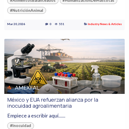
#AlimentosBalanceados
#HumanizaciónDeMascotas
#NutriciónAnimal
Mar 20, 2026
0
551
Industry News & Articles
AMEXFAL
México y EUA refuerzan alianza por la
inocuidad agroalimentaria
Empiece a escribir aquí......
#Inocuidad