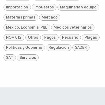
Importación
Impuestos
Maquinaria y equipo
Materias primas
Mercado
Mexico, Economia, PIB,
Médicos veterinarios
NOM 012
Otros
Pagos
Pecuario
Plagas
Politicas y Gobierno
Regulación
SADER
SAT
Servicios