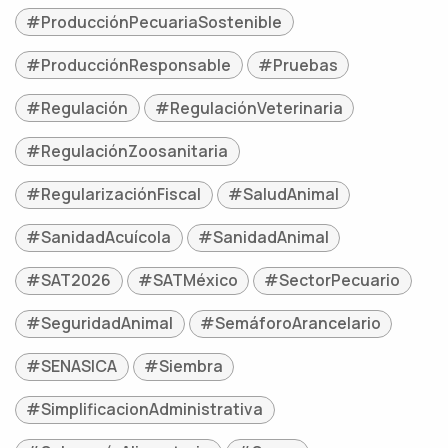
#ProducciónPecuariaSostenible
#ProducciónResponsable
#Pruebas
#Regulación
#RegulaciónVeterinaria
#RegulaciónZoosanitaria
#RegularizaciónFiscal
#SaludAnimal
#SanidadAcuícola
#SanidadAnimal
#SAT2026
#SATMéxico
#SectorPecuario
#SeguridadAnimal
#SemáforoArancelario
#SENASICA
#Siembra
#SimplificacionAdministrativa