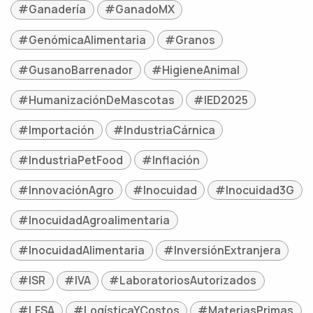
#Ganadería
#GanadoMX
#GenómicaAlimentaria
#Granos
#GusanoBarrenador
#HigieneAnimal
#HumanizaciónDeMascotas
#IED2025
#Importación
#IndustriaCárnica
#IndustriaPetFood
#Inflación
#InnovaciónAgro
#Inocuidad
#Inocuidad3G
#InocuidadAgroalimentaria
#InocuidadAlimentaria
#InversiónExtranjera
#ISR
#IVA
#LaboratoriosAutorizados
#LFSA
#LogísticaYCostos
#MateriasPrimas