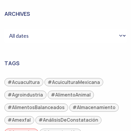
ARCHIVES
TAGS
#Acuacultura
#AcuiculturaMexicana
#Agroindustria
#AlimentoAnimal
#AlimentosBalanceados
#Almacenamiento
#Amexfal
#AnálisisDeConstatación