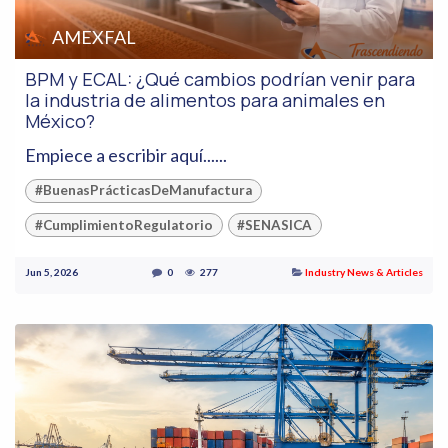
AMEXFAL
BPM y ECAL: ¿Qué cambios podrían venir para
la industria de alimentos para animales en
México?
Empiece a escribir aquí......
#BuenasPrácticasDeManufactura
#CumplimientoRegulatorio
#SENASICA
Jun 5, 2026
0
277
Industry News & Articles