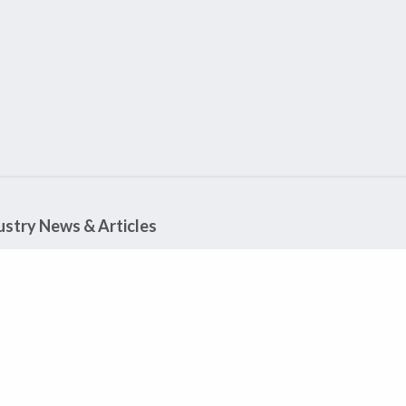
aining
Studies
Blog
Eventosf
ustry News & Articles