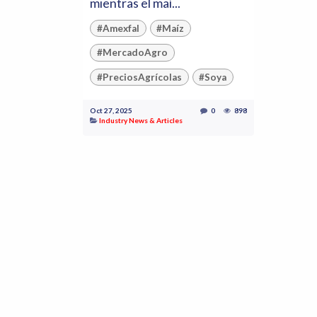
mientras el maí...
#Amexfal
#Maíz
#MercadoAgro
#PreciosAgrícolas
#Soya
Oct 27, 2025
0
898
Industry News & Articles