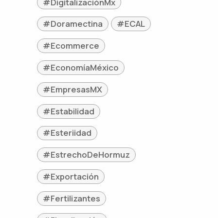
#DigitalizaciónMx
#Doramectina
#ECAL
#Ecommerce
#EconomíaMéxico
#EmpresasMX
#Estabilidad
#Esteriidad
#EstrechoDeHormuz
#Exportación
#Fertilizantes