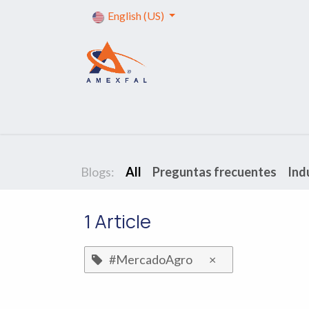
Skip to Content
English (US)
Home
Services
Formalities
Tr
Blogs:
All
Preguntas frecuentes
Ind
1 Article
#MercadoAgro
×