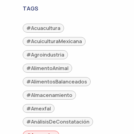
TAGS
#Acuacultura
#AcuiculturaMexicana
#Agroindustria
#AlimentoAnimal
#AlimentosBalanceados
#Almacenamiento
#Amexfal
#AnálisisDeConstatación