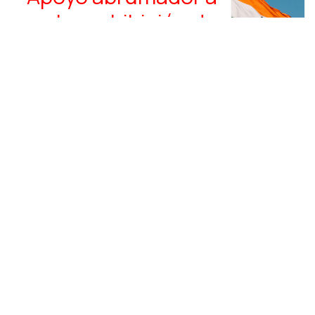
la prohibición de
plásticos de un solo
uso
About us
AMEXFAL, S.A. DE C.V. is a company focused on
offering integral solutions to companies that
manufacture or distribute products of animal and
human origin, facilitating the commercialization,
import and export of products, as well as the provision