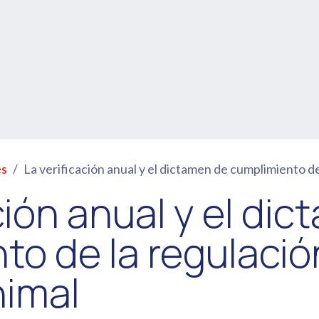
aining
Studies
Blog
Eventosf
es
La verificación anual y el dictamen de cumplimiento d
ción anual y el di
to de la regulació
nimal